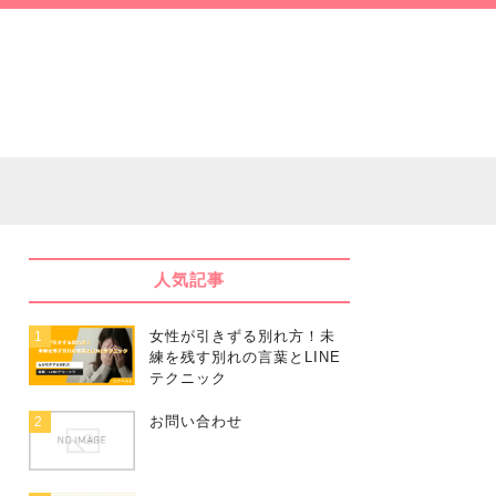
人気記事
女性が引きずる別れ方！未
1
練を残す別れの言葉とLINE
テクニック
お問い合わせ
2