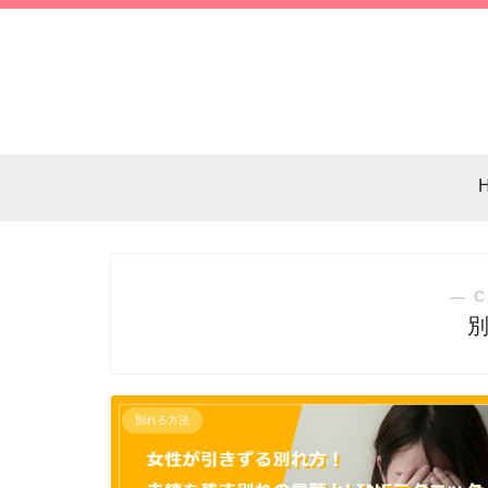
― C
別れる方法