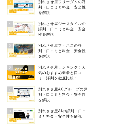
別れさせ屋フリーダムの評
3
判・口コミと料金・安全性
を解説
別れさせ屋ジースタイルの
4
評判・口コミと料金・安全
性を解説
別れさせ屋フィネスの評
5
判・口コミと料金・安全性
を解説
別れさせ屋ランキング！人
6
気のおすすめ業者と口コ
ミ・評判を徹底比較！
別れさせ屋ACグループの評
7
判・口コミと料金・安全性
を解説
別れさせ屋AIの評判・口コ
8
ミと料金・安全性を解説