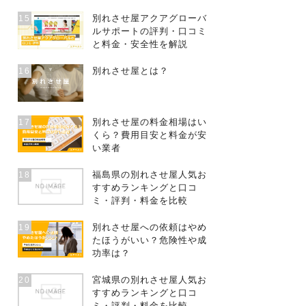
別れさせ屋アクアグローバ
15
ルサポートの評判・口コミ
と料金・安全性を解説
別れさせ屋とは？
16
別れさせ屋の料金相場はい
17
くら？費用目安と料金が安
い業者
福島県の別れさせ屋人気お
18
すすめランキングと口コ
ミ・評判・料金を比較
別れさせ屋への依頼はやめ
19
たほうがいい？危険性や成
功率は？
宮城県の別れさせ屋人気お
20
すすめランキングと口コ
ミ・評判・料金を比較