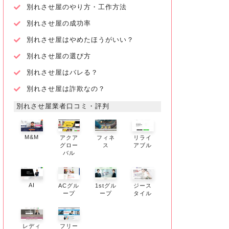
別れさせ屋のやり方・工作方法
別れさせ屋の成功率
別れさせ屋はやめたほうがいい？
別れさせ屋の選び方
別れさせ屋はバレる？
別れさせ屋は詐欺なの？
別れさせ屋業者口コミ・評判
M&M
アクア
フィネ
リライ
グロー
ス
アブル
バル
AI
ACグル
1stグル
ジース
ープ
ープ
タイル
レディ
フリー